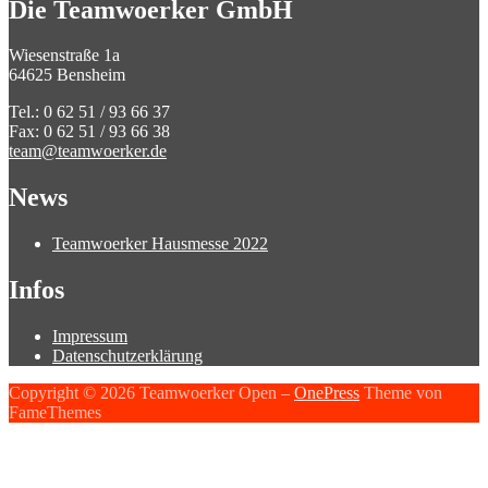
Die Teamwoerker GmbH
Wiesenstraße 1a
64625 Bensheim
Tel.: 0 62 51 / 93 66 37
Fax: 0 62 51 / 93 66 38
team@teamwoerker.de
News
Teamwoerker Hausmesse 2022
Infos
Impressum
Datenschutzerklärung
Copyright © 2026 Teamwoerker Open
–
OnePress
Theme von
FameThemes