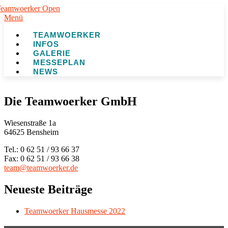
Zum
Inhalt
Menü
springen
TEAMWOERKER
INFOS
GALERIE
MESSEPLAN
NEWS
Die Teamwoerker GmbH
Wiesenstraße 1a
64625 Bensheim
Tel.: 0 62 51 / 93 66 37
Fax: 0 62 51 / 93 66 38
team@teamwoerker.de
Neueste Beiträge
Teamwoerker Hausmesse 2022